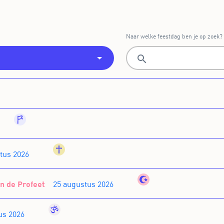
Naar welke feestdag ben je op zoek?
general
christianity
tus 2026
islam
n de Profeet
25 augustus 2026
hinduism
us 2026