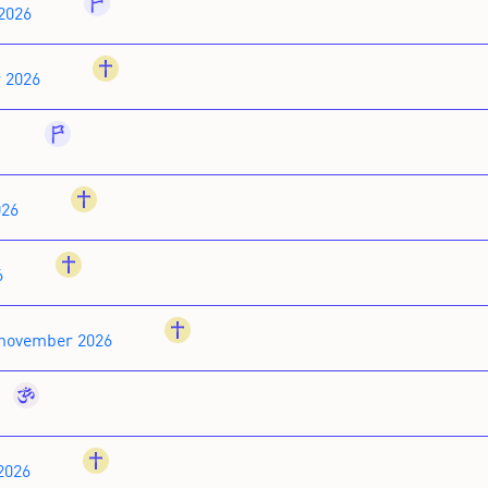
general
2026
christianity
r 2026
general
christianity
026
christianity
6
christianity
 november 2026
hinduism
christianity
2026