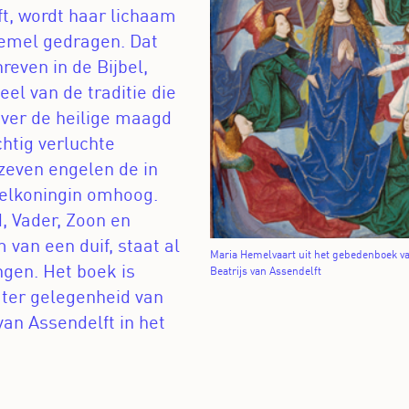
ft, wordt haar lichaam
hemel gedragen. Dat
reven in de Bijbel,
el van de traditie die
over de heilige maagd
chtig verluchte
zeven engelen de in
elkoningin omhoog.
, Vader, Zoon en
 van een duif, staat al
Maria Hemelvaart uit het gebedenboek v
ngen. Het boek is
Beatrijs van Assendelft
 ter gelegenheid van
van Assendelft in het