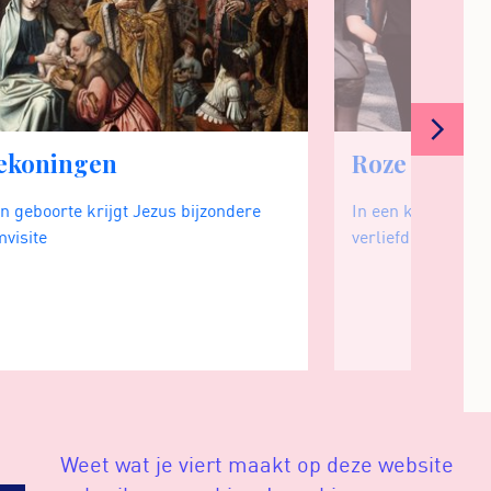
ekoningen
Roze Zaterd
jn geboorte krijgt Jezus bijzondere
In een kleurrijke 
visite
verliefd mag zijn o
Weet wat je viert maakt op deze website