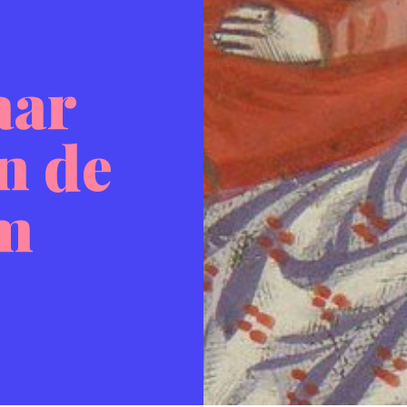
aar
in de
m