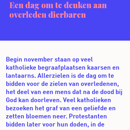
Een dag om te denken aan
overleden dierbaren
Begin november staan op veel
katholieke begraafplaatsen kaarsen en
lantaarns. Allerzielen is de dag om te
bidden voor de zielen van overledenen,
het deel van een mens dat na de dood bij
God kan doorleven. Veel katholieken
bezoeken het graf van een geliefde en
zetten bloemen neer. Protestanten
bidden later voor hun doden, in de