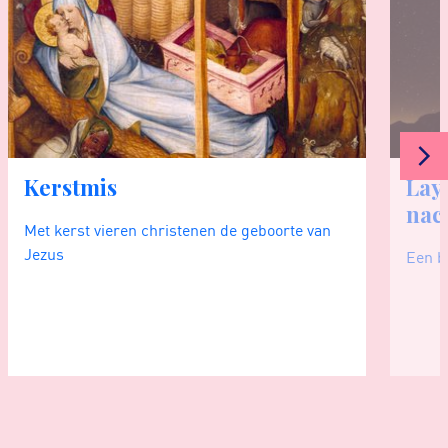
Kerstmis
Lay
nac
Met kerst vieren christenen de geboorte van
Jezus
Een b